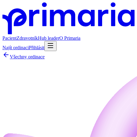
Pacient
Zdravotník
Hub leader
O Primaria
Najít ordinaci
Přihlásit
Všechny ordinace