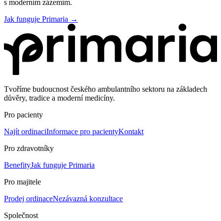
s moderním zázemím.
Jak funguje Primaria →
Tvoříme budoucnost českého ambulantního sektoru na základech
důvěry, tradice a moderní medicíny.
Pro pacienty
Najít ordinaci
Informace pro pacienty
Kontakt
Pro zdravotníky
Benefity
Jak funguje Primaria
Pro majitele
Prodej ordinace
Nezávazná konzultace
Společnost